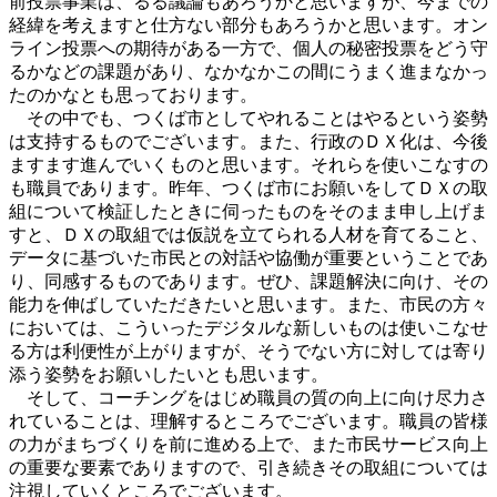
前投票事業は、るる議論もあろうかと思いますが、今までの
経緯を考えますと仕方ない部分もあろうかと思います。オン
ライン投票への期待がある一方で、個人の秘密投票をどう守
るかなどの課題があり、なかなかこの間にうまく進まなかっ
たのかなとも思っております。
その中でも、つくば市としてやれることはやるという姿勢
は支持するものでございます。また、行政のＤＸ化は、今後
ますます進んでいくものと思います。それらを使いこなすの
も職員であります。昨年、つくば市にお願いをしてＤＸの取
組について検証したときに伺ったものをそのまま申し上げま
すと、ＤＸの取組では仮説を立てられる人材を育てること、
データに基づいた市民との対話や協働が重要ということであ
り、同感するものであります。ぜひ、課題解決に向け、その
能力を伸ばしていただきたいと思います。また、市民の方々
においては、こういったデジタルな新しいものは使いこなせ
る方は利便性が上がりますが、そうでない方に対しては寄り
添う姿勢をお願いしたいとも思います。
そして、コーチングをはじめ職員の質の向上に向け尽力さ
れていることは、理解するところでございます。職員の皆様
の力がまちづくりを前に進める上で、また市民サービス向上
の重要な要素でありますので、引き続きその取組については
注視していくところでございます。