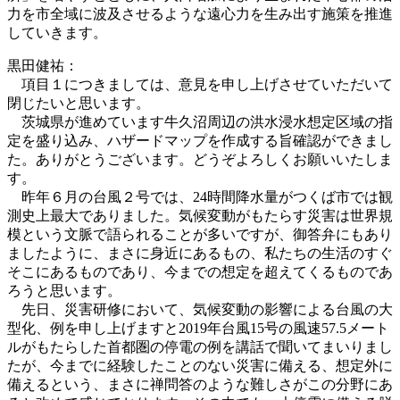
力を市全域に波及させるような遠心力を生み出す施策を推進
していきます。
黒田健祐：
項目１につきましては、意見を申し上げさせていただいて
閉じたいと思います。
茨城県が進めています牛久沼周辺の洪水浸水想定区域の指
定を盛り込み、ハザードマップを作成する旨確認ができまし
た。ありがとうございます。どうぞよろしくお願いいたしま
す。
昨年６月の台風２号では、24時間降水量がつくば市では観
測史上最大でありました。気候変動がもたらす災害は世界規
模という文脈で語られることが多いですが、御答弁にもあり
ましたように、まさに身近にあるもの、私たちの生活のすぐ
そこにあるものであり、今までの想定を超えてくるものであ
ろうと思います。
先日、災害研修において、気候変動の影響による台風の大
型化、例を申し上げますと2019年台風15号の風速57.5メート
ルがもたらした首都圏の停電の例を講話で聞いてまいりまし
たが、今までに経験したことのない災害に備える、想定外に
備えるという、まさに禅問答のような難しさがこの分野にあ