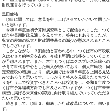
財政運営を行っていきます。
黒田健祐：
項目に関しては、意見を申し上げさせていただいて閉じた
いと思います。
令和６年度当初予算附属資料として配信されました、つく
ば市中長期財政見通しを見ますと、答弁にもありましたが、
収支の差額の拡大と財政調整基金の減少が懸念されるところ
でもございます。
しかしながら、３割自治と言われる中、つくば市の市税収
入は47％と約半分を占め、今後も堅調に推移をしていくこと
が予想されます。また、本年もつくばエクスプレス沿線への
子育て世代を中心とした転入が続いており、個人市民税、固
定資産税の増加により、歳入面では令和５年度を上回る見込
みであろうと思います。しっかりと将来を見据えたまちづく
りを行う上で投資すべきところへは投資をし、令和６年度つ
くば市予算編成方針でも言及されていますが、つくば市未来
構想に掲げる未来像の実現に向け取り組んでいっていただき
たいと思います。
続きまして、項目３、徹底した行政改革について、伺いま
す。