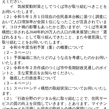
えください。
イ 気候変動対策としてつくば市が取り組むべきことを
お伺いいたします。
（２）令和５年１月１日現在の住民基本台帳に基づく調査に
おいて人口増加率が全国１位になったことが言及されていま
す。コロナ禍の影響もあったかと思いますが、つくば市未来
構想に示される2048年約29万人の人口の将来展望に向け「選
ばれるまち」として取り組んできたこと、また今後意識して
取り組むことをお伺いいたします。
２ 令和６年度当初予算（案）の概要について
（２～３ページ）
（１）予算編成に当たりどのような点を考慮したのかお伺い
いたします。
（２）令和６年２月作成のつくば市中長期財政見通しのポイ
ントと、主な変更点をお知らせください。
３ 徹底した行政改革について
（３～４ページ）
（１）スーパーシティ構想の取組状況についてお伺いいたし
ます。
（２）「行政分野のデジタル化に取り組むことで、住民サー
ビスの質の向上を目指していきます」とあります。マイナン
バーカードを活用した現在の取組と今後の展望について、ま