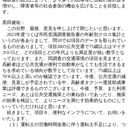
増やし、障害者等の社会参加の機会を広げることを目指しま
す。
黒田健祐：
この分野、最後、意見を申し上げて閉じたいと思います。
2023年度つくば市民意識調査報告書の年齢別クロス集計と
いうのが各ありまして、問10で42項目のデータを取られてい
るものがありまして、項目28の公共交通で75歳以上はマイナ
ス0.55と、どの項目とどの年代よりも満足度が低い数字とな
っております。また、同調査の交通環境の項目を見ますと、
高齢者ほど公共交通が便利で自動車がなくても生活できるま
ちを求めている傾向が数字として出ています。75歳以上は
70％以上と高いのが確認できています。今後、公共交通の減
便、見直しが予定されている中、高齢者タクシー運賃助成事
業は評価できるものでございますし、今後、予算、また利用
ニーズ、あとは公共交通施策との兼ね合いであったり、施策
の効果を検証して、よりニーズを満たす効果的なものにして
いっていただければと思います。
続きまして、項目６、便利なインフラについて、お伺いを
いたします。
（１）運転士の労働時間改善に伴う運転士不足により、つ