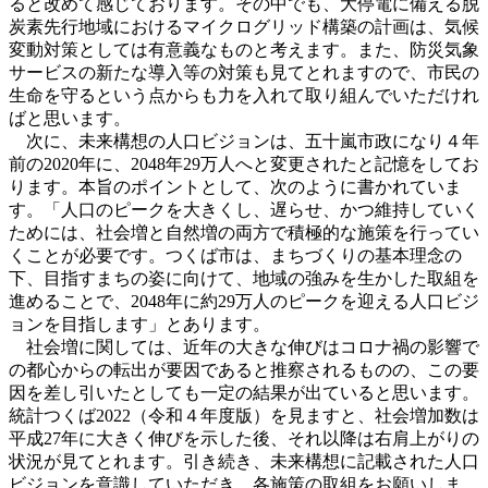
ると改めて感じております。その中でも、大停電に備える脱
炭素先行地域におけるマイクログリッド構築の計画は、気候
変動対策としては有意義なものと考えます。また、防災気象
サービスの新たな導入等の対策も見てとれますので、市民の
生命を守るという点からも力を入れて取り組んでいただけれ
ばと思います。
次に、未来構想の人口ビジョンは、五十嵐市政になり４年
前の2020年に、2048年29万人へと変更されたと記憶をしてお
ります。本旨のポイントとして、次のように書かれていま
す。「人口のピークを大きくし、遅らせ、かつ維持していく
ためには、社会増と自然増の両方で積極的な施策を行ってい
くことが必要です。つくば市は、まちづくりの基本理念の
下、目指すまちの姿に向けて、地域の強みを生かした取組を
進めることで、2048年に約29万人のピークを迎える人口ビジ
ョンを目指します」とあります。
社会増に関しては、近年の大きな伸びはコロナ禍の影響で
の都心からの転出が要因であると推察されるものの、この要
因を差し引いたとしても一定の結果が出ていると思います。
統計つくば2022（令和４年度版）を見ますと、社会増加数は
平成27年に大きく伸びを示した後、それ以降は右肩上がりの
状況が見てとれます。引き続き、未来構想に記載された人口
ビジョンを意識していただき、各施策の取組をお願いしま