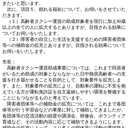
きたいと思います。
次に、項目５、頼れる福祉について、お伺いをさせていた
だきます。
（１）高齢者タクシー運賃の助成対象者を現行に加え80歳
以上の全ての人に拡大するとありますが、目指される効果に
ついてお伺いをいたします。
（２）障害者の自立した生活を支援するための障害者団体
等への補助金の拡充とありますが、目指される効果について
お伺いをいたします。
市長：
高齢者タクシー運賃助成事業については、これまで同居者
がいるため助成の対象とならなかった日中独居高齢者への支
援を行き届かせることを目的として、対象要件を拡充しま
す。また、対象要件の拡充により、自動車の運転に不安を抱
えている方が運転免許証を自主返納しやすい環境を整備する
ことにもつながるものと考えています。
障害者団体等への補助金の拡充については、これまで各団
体等が行う学習会などの事業に対して補助してきましたが、
各団体等の交流活動の頻度や講演会、研修会、ボランティア
育成など、その活動内容に応じて補助できるようにします。
補助金の拡充によって、より多くの団体等に活動の選択肢を