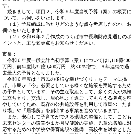
す。
続きまして、項目２、令和６年度当初予算（案）の概要に
ついて、お伺いをいたします。
（１）予算編成に当たりどのような点を考慮したのか、お
伺いをいたします。
（２）令和６年２月作成のつくば市中長期財政見通しのポ
イントと、主な変更点をお知らせください。
市長：
令和６年度一般会計当初予算（案）については1,118億400
万円、前年度比32億9,400万円、約3.0％増で、６年連続で過
去最大の予算となりました。
令和６年度は「市民の多様な幸せづくり」をテーマに掲
げ、市民が「今」必要としている様々な施策を実施するため
の予算としています。その主な取組として、多くの人が気軽
に立ち寄り、交流し、居心地よく過ごしてもらえる拠点を増
やしていくため、既存の公共施設等を利用して市民の「たま
り場」や「居場所」を創出する事業を進めていきます。
また、安心して子育てができる環境の整備として、こども
未来センターの設置や１か月児健診の実施、児童の増加に対
応するための小学校や保育施設の整備、高校生を対象とした