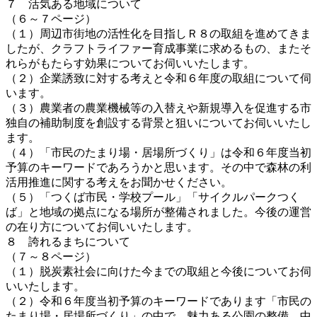
７ 活気ある地域について
（６～７ページ）
（１）周辺市街地の活性化を目指しＲ８の取組を進めてきま
したが、クラフトライファー育成事業に求めるもの、またそ
れらがもたらす効果についてお伺いいたします。
（２）企業誘致に対する考えと令和６年度の取組について伺
います。
（３）農業者の農業機械等の入替えや新規導入を促進する市
独自の補助制度を創設する背景と狙いについてお伺いいたし
ます。
（４）「市民のたまり場・居場所づくり」は令和６年度当初
予算のキーワードであろうかと思います。その中で森林の利
活用推進に関する考えをお聞かせください。
（５）「つくば市民・学校プール」「サイクルパークつく
ば」と地域の拠点になる場所が整備されました。今後の運営
の在り方についてお伺いいたします。
８ 誇れるまちについて
（７～８ページ）
（１）脱炭素社会に向けた今までの取組と今後についてお伺
いいたします。
（２）令和６年度当初予算のキーワードであります「市民の
たまり場・居場所づくり」の中で、魅力ある公園の整備、中