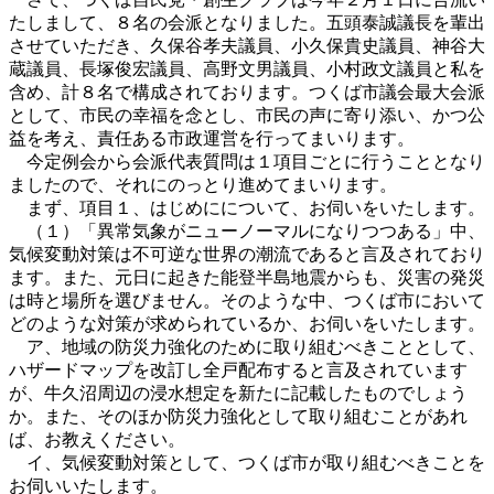
たしまして、８名の会派となりました。五頭泰誠議長を輩出
させていただき、久保谷孝夫議員、小久保貴史議員、神谷大
蔵議員、長塚俊宏議員、高野文男議員、小村政文議員と私を
含め、計８名で構成されております。つくば市議会最大会派
として、市民の幸福を念とし、市民の声に寄り添い、かつ公
益を考え、責任ある市政運営を行ってまいります。
今定例会から会派代表質問は１項目ごとに行うこととなり
ましたので、それにのっとり進めてまいります。
まず、項目１、はじめにについて、お伺いをいたします。
（１）「異常気象がニューノーマルになりつつある」中、
気候変動対策は不可逆な世界の潮流であると言及されており
ます。また、元日に起きた能登半島地震からも、災害の発災
は時と場所を選びません。そのような中、つくば市において
どのような対策が求められているか、お伺いをいたします。
ア、地域の防災力強化のために取り組むべきこととして、
ハザードマップを改訂し全戸配布すると言及されています
が、牛久沼周辺の浸水想定を新たに記載したものでしょう
か。また、そのほか防災力強化として取り組むことがあれ
ば、お教えください。
イ、気候変動対策として、つくば市が取り組むべきことを
お伺いいたします。