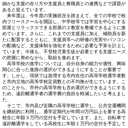
細かな支援の在り方や支援員と教職員との連携などで課題が
あると捉えています。
来年度は、今年度の実施状況を踏まえて、全ての学校で校
内フリースクールを開設し、中学校等では学習を中心にする
部屋とリラックスできる部屋の２教室を整備できるように進
めています。さらに、これまでの支援員に加え、補助員を新
たに配置するとともに、支援員等への研修の充実やパソコン
の配備など、支援体制を強化するために必要な予算を計上し
ています。今後も、不登校児童生徒が必要とする支援ニーズ
の把握に努めながら、取組を進めます。
高等学校の進学については、自分自身の能力や適性、興味
関心に合った進路の選択ができるようにすることが重要で
す。しかし、現状では急増する市内在住の高等学校通学者数
と市内立地の高等学校定員数との不均衡が生じています。こ
のことから、市外の高等学校も含め選択ができるようにする
ため、遠距離通学者の通学費の負担を軽減したいと考えまし
た。
そこで、市内及び近隣の高等学校に通学し、公共交通機関
を継続的に利用し、通学定期代が年間10万円以上を要する高
校生に年額３万円の交付を予定しています。また、自転車で
遠距離通学をしている高校生に年額１万円の交付を予定して