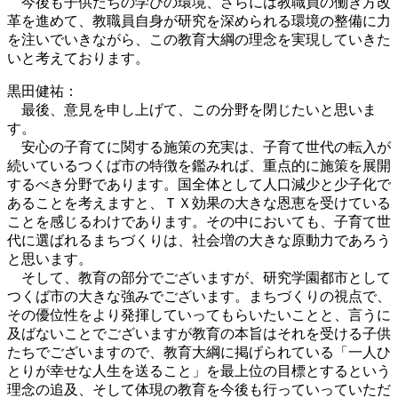
今後も子供たちの学びの環境、さらには教職員の働き方改
革を進めて、教職員自身が研究を深められる環境の整備に力
を注いでいきながら、この教育大綱の理念を実現していきた
いと考えております。
黒田健祐：
最後、意見を申し上げて、この分野を閉じたいと思いま
す。
安心の子育てに関する施策の充実は、子育て世代の転入が
続いているつくば市の特徴を鑑みれば、重点的に施策を展開
するべき分野であります。国全体として人口減少と少子化で
あることを考えますと、ＴＸ効果の大きな恩恵を受けている
ことを感じるわけであります。その中においても、子育て世
代に選ばれるまちづくりは、社会増の大きな原動力であろう
と思います。
そして、教育の部分でございますが、研究学園都市として
つくば市の大きな強みでございます。まちづくりの視点で、
その優位性をより発揮していってもらいたいことと、言うに
及ばないことでございますが教育の本旨はそれを受ける子供
たちでございますので、教育大綱に掲げられている「一人ひ
とりが幸せな人生を送ること」を最上位の目標とするという
理念の追及、そして体現の教育を今後も行っていっていただ