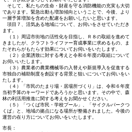
そして、私たちの生命・財産を守る消防機能の充実も大切
であります。緊急出動も増加傾向ということで、今後、より
一層予算増加を含めた配慮をお願いしたいと思います。
項目７、活気ある地域について、お伺いをさせていただき
ます。
（１）周辺市街地の活性化を目指し、Ｒ８の取組を進めて
きましたが、クラフトライファー育成事業に求めるもの、ま
たそれらがもたらす効果についてお伺いをいたします。
（２）企業誘致に対する考えと令和６年度の取組について
お伺いいたします。
（３）農業者の農業機械等の入替えや新規導入を促進する
市独自の補助制度を創設する背景と狙いについてお伺いをい
たします。
（４）「市民のたまり場・居場所づくり」は、令和６年度
当初予算のキーワードであろうかと思います。その中で、森
林の利活用推進に関する考えをお聞かせください。
（５）「つくば市民・学校プール」、「サイクルパークつ
くば」と、地域の拠点になる場所が整備されました。今後の
運営の在り方についてお伺いをいたします。
市長：