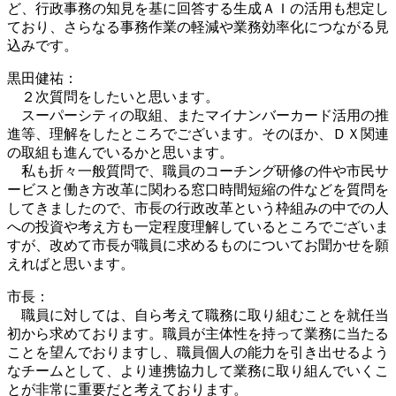
ど、行政事務の知見を基に回答する生成ＡＩの活用も想定し
ており、さらなる事務作業の軽減や業務効率化につながる見
込みです。
黒田健祐：
２次質問をしたいと思います。
スーパーシティの取組、またマイナンバーカード活用の推
進等、理解をしたところでございます。そのほか、ＤＸ関連
の取組も進んでいるかと思います。
私も折々一般質問で、職員のコーチング研修の件や市民サ
ービスと働き方改革に関わる窓口時間短縮の件などを質問を
してきましたので、市長の行政改革という枠組みの中での人
への投資や考え方も一定程度理解しているところでございま
すが、改めて市長が職員に求めるものについてお聞かせを願
えればと思います。
市長：
職員に対しては、自ら考えて職務に取り組むことを就任当
初から求めております。職員が主体性を持って業務に当たる
ことを望んでおりますし、職員個人の能力を引き出せるよう
なチームとして、より連携協力して業務に取り組んでいくこ
とが非常に重要だと考えております。