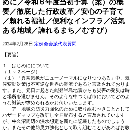
めに／令和６年度当初予算（案）の概
要／徹底した行政改革／安心の子育て
／頼れる福祉／便利なインフラ／活気
ある地域／誇れるまち／むすび）
2024年2月28日
定例会会派代表質問
【要旨】
１ はじめにについて
（１～２ページ）
（１）「異常気象がニューノーマルになりつつある」中、気
候変動対策は不可逆な世界の潮流であると言及されておりま
す。また、元日に起きた能登半島地震からも災害の発災は時
と場所を選びません。そのような中つくば市においてどのよ
うな対策が求められるかお伺いいたします。
ア 地域の防災力強化のために取り組むべきこととして
ハザードマップを改訂し全戸配布すると言及されています
が、牛久沼周辺の浸水想定を新たに記載したものでしょう
か。またその他防災力強化として取り組むことがあればお教