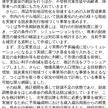
通学支援金の創設を行うほか、不登校児童生徒や高齢者、障
害者への支援にも力を入れていきます。
さらに、周辺市街地活性化を加速するための人材育成事業
や、市内のモデル地区において脱炭素化のための様々な取組
を実施する脱炭素先行地域づくり事業を進めます。
つくば市中長期財政見通しは、現行の行財政制度に基づ
き、一定の条件の下、シミュレーションを行い、将来の財政
運営の健全性の確認または対応策を検討するため、当初予算
を補完する資料として作成しています。
まず、主な変更点は、より実際の予算編成に近いシミュレ
ーションになるよう実績に基づき基金を繰り入れることや、
直近の金利動向等を総合的に判断して市債の償還を前倒し
し、支払い利子の削減を図るなど、推計方法をブラッシュア
ップしました。さらに、物価高騰や人口増加による扶助費の
増加、脱炭素先行地域づくり事業等の新たな事業を加えるな
ど、つくば市を取り巻く状況や現時点で計画している事業を
可能な限り網羅しました。
その結果、推計期間を通して財源不足の状態であり、財政
調整基金をはじめ基金の残高見込額は減少していますが、こ
れを検討材料とし、次年度以降も市民に必要な事業を確実に
実施するために予算編成時における歳入歳出両面からの精査
や、基金を計画的に積み立て有効活用するなど、持続可能な