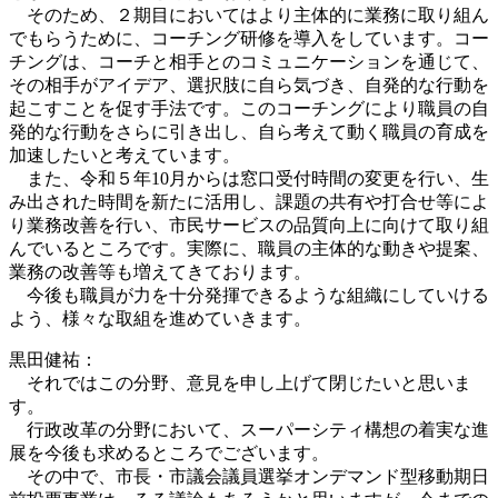
そのため、２期目においてはより主体的に業務に取り組ん
でもらうために、コーチング研修を導入をしています。コー
チングは、コーチと相手とのコミュニケーションを通じて、
その相手がアイデア、選択肢に自ら気づき、自発的な行動を
起こすことを促す手法です。このコーチングにより職員の自
発的な行動をさらに引き出し、自ら考えて動く職員の育成を
加速したいと考えています。
また、令和５年10月からは窓口受付時間の変更を行い、生
み出された時間を新たに活用し、課題の共有や打合せ等によ
り業務改善を行い、市民サービスの品質向上に向けて取り組
んでいるところです。実際に、職員の主体的な動きや提案、
業務の改善等も増えてきております。
今後も職員が力を十分発揮できるような組織にしていける
よう、様々な取組を進めていきます。
黒田健祐：
それではこの分野、意見を申し上げて閉じたいと思いま
す。
行政改革の分野において、スーパーシティ構想の着実な進
展を今後も求めるところでございます。
その中で、市長・市議会議員選挙オンデマンド型移動期日