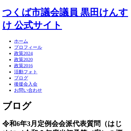
つくば市議会議員
黒田けんす
け
公式サイト
ホーム
プロフィール
政策2024
政策2020
政策2016
活動フォト
ブログ
後援会入会
お問い合わせ
ブログ
令和6年3月定例会会派代表質問（はじ