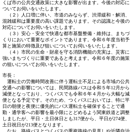
くば市の公共交通政策に大きな影響が出ます。今後の対応に
ついてお伺いをいたします。
（２）人口増に伴い、市道のみならず、渋滞緩和・解消、
混雑緩和は重要度の高い課題であります。その認識と今後の
対応についてお伺いをいたします。
（３）安心・安全で快適な都市基盤整備・維持は、まちづ
くりにおいて重要なポイントであります。令和６年度当初予
算と施策の特徴及び狙いについてお伺いをいたします。
（４）市民の生命・財産を守る消防機能の充実は、災害に
強いまちづくりに重要であると考えます。令和６年度の施策
の狙いについてお伺いをいたします。
市長：
運転士の労働時間改善に伴う運転士不足による市域の公共
交通への影響については、民間路線バスは令和５年12月から
減便となっており、つくバスでも令和６年４月から大幅な減
便となる予定です。そのため、つくバスにおいては、特に平
日の朝便と夜便に優先的にバス運転士を確保することで通
勤・通学客への影響を最小限にとどめるよう関東鉄道と調整
しましたが、平日・土日休日とも317便から、平日が274便、
土日祝日が213便となります。
なお、路線バスとつくバスの重複路線の見直しや近隣自治