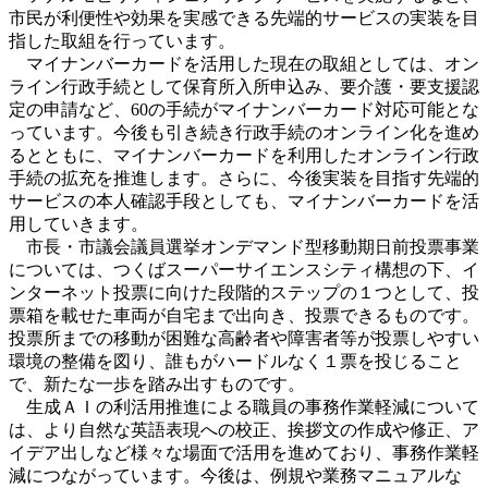
市民が利便性や効果を実感できる先端的サービスの実装を目
指した取組を行っています。
マイナンバーカードを活用した現在の取組としては、オン
ライン行政手続として保育所入所申込み、要介護・要支援認
定の申請など、60の手続がマイナンバーカード対応可能とな
っています。今後も引き続き行政手続のオンライン化を進め
るとともに、マイナンバーカードを利用したオンライン行政
手続の拡充を推進します。さらに、今後実装を目指す先端的
サービスの本人確認手段としても、マイナンバーカードを活
用していきます。
市長・市議会議員選挙オンデマンド型移動期日前投票事業
については、つくばスーパーサイエンスシティ構想の下、イ
ンターネット投票に向けた段階的ステップの１つとして、投
票箱を載せた車両が自宅まで出向き、投票できるものです。
投票所までの移動が困難な高齢者や障害者等が投票しやすい
環境の整備を図り、誰もがハードルなく１票を投じること
で、新たな一歩を踏み出すものです。
生成ＡＩの利活用推進による職員の事務作業軽減について
は、より自然な英語表現への校正、挨拶文の作成や修正、ア
イデア出しなど様々な場面で活用を進めており、事務作業軽
減につながっています。今後は、例規や業務マニュアルな