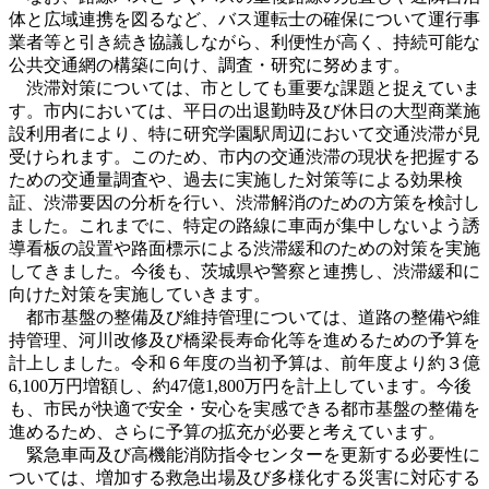
体と広域連携を図るなど、バス運転士の確保について運行事
業者等と引き続き協議しながら、利便性が高く、持続可能な
公共交通網の構築に向け、調査・研究に努めます。
渋滞対策については、市としても重要な課題と捉えていま
す。市内においては、平日の出退勤時及び休日の大型商業施
設利用者により、特に研究学園駅周辺において交通渋滞が見
受けられます。このため、市内の交通渋滞の現状を把握する
ための交通量調査や、過去に実施した対策等による効果検
証、渋滞要因の分析を行い、渋滞解消のための方策を検討し
ました。これまでに、特定の路線に車両が集中しないよう誘
導看板の設置や路面標示による渋滞緩和のための対策を実施
してきました。今後も、茨城県や警察と連携し、渋滞緩和に
向けた対策を実施していきます。
都市基盤の整備及び維持管理については、道路の整備や維
持管理、河川改修及び橋梁長寿命化等を進めるための予算を
計上しました。令和６年度の当初予算は、前年度より約３億
6,100万円増額し、約47億1,800万円を計上しています。今後
も、市民が快適で安全・安心を実感できる都市基盤の整備を
進めるため、さらに予算の拡充が必要と考えています。
緊急車両及び高機能消防指令センターを更新する必要性に
ついては、増加する救急出場及び多様化する災害に対応する