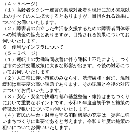
（４～５ページ）
（１）高齢者タクシー運賃の助成対象者を現行に加え80歳以
上のすべての人に拡大するとありますが、目指される効果に
ついてお伺いいたします。
（２）障害者の自立した生活を支援するための障害者団体等
への補助金の拡充とありますが、目指される効果についてお
伺いいたします。
６ 便利なインフラについて
（５～６ページ）
（１）運転士の労働時間改善に伴う運転士不足により、つく
ば市の公共交通政策に大きな影響が出ます。今後の対応につ
いてお伺いいたします。
（２）人口増に伴い市道のみならず、渋滞緩和・解消、混雑
緩和は重要度の高い課題であります。その認識と今後の対応
についてお伺いいたします。
（３）安心・安全で快適な都市基盤整備・維持はまちづくり
において重要なポイントです。令和６年度当初予算と施策の
特徴及び狙いについてお伺いいたします。
（４）市民の生命・財産を守る消防機能の充実は、災害に強
いまちづくりに重要であると考えます。令和６年度の施策の
狙いについてお伺いいたします。