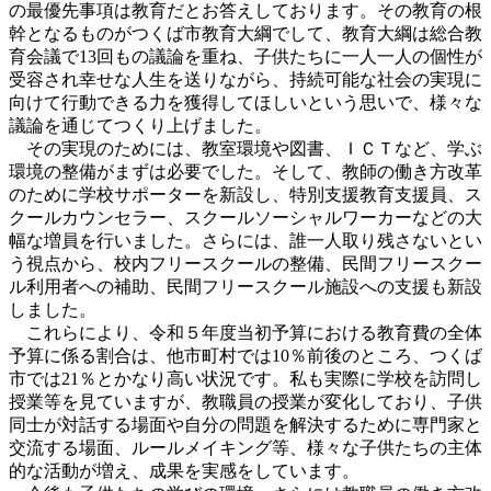
の最優先事項は教育だとお答えしております。その教育の根
幹となるものがつくば市教育大綱でして、教育大綱は総合教
育会議で13回もの議論を重ね、子供たちに一人一人の個性が
受容され幸せな人生を送りながら、持続可能な社会の実現に
向けて行動できる力を獲得してほしいという思いで、様々な
議論を通じてつくり上げました。
その実現のためには、教室環境や図書、ＩＣＴなど、学ぶ
環境の整備がまずは必要でした。そして、教師の働き方改革
のために学校サポーターを新設し、特別支援教育支援員、ス
クールカウンセラー、スクールソーシャルワーカーなどの大
幅な増員を行いました。さらには、誰一人取り残さないとい
う視点から、校内フリースクールの整備、民間フリースクー
ル利用者への補助、民間フリースクール施設への支援も新設
しました。
これらにより、令和５年度当初予算における教育費の全体
予算に係る割合は、他市町村では10％前後のところ、つくば
市では21％とかなり高い状況です。私も実際に学校を訪問し
授業等を見ていますが、教職員の授業が変化しており、子供
同士が対話する場面や自分の問題を解決するために専門家と
交流する場面、ルールメイキング等、様々な子供たちの主体
的な活動が増え、成果を実感をしています。