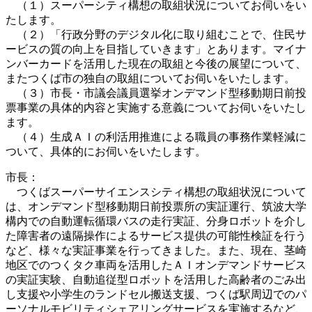
（１）スーパーシティ構想の取組状況についてお伺いをい
たします。
（２）「行政分野のデジタル化に取り組むことで、住民サ
ービスの質の向上を目指していきます」とあります。マイナ
ンバーカードを活用した現在の取組と今後の展望について、
またつくば市の独自の取組についてお伺いをいたします。
（３）市長・市議会議員選挙オンデマンド型移動期日前投
票事業の具体的内容と実施する意義についてお伺いをいたし
ます。
（４）生成ＡＩの利活用推進による職員の事務作業軽減に
ついて、具体的にお伺いをいたします。
市長：
つくばスーパーサイエンスシティ構想の取組状況について
は、オンデマンド型移動期日前投票所の実証運行、筑波大学
構内での自動運転循環バスの走行実証、分身ロボットを介し
た障害者の遠隔操作によるサービス提供の可能性検証を行う
など、様々な実証事業を行ってきました。また、現在、茎崎
地区でのつくタク車両を活用したＡＩオンデマンドサービス
の実証実験、自動追従型ロボットを活用した高齢者のごみ出
し支援や小学生のランドセル搬送支援、つくば駅周辺でのパ
ーソナルモビリティシェアリングサービスを実施するなど、