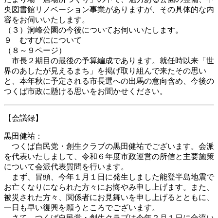
央図書館リノベーション事業がありますが、その具体的な内
容をお伺いいたします。
（３）洞峰公園の今後についてお伺いいたします。
９ むすびにについて
（８～９ページ）
市長２期目の最後の予算編成であります。就任時以来「世
界のあしたが見えるまち」を掲げ取り組んで来たその思い
と、本年秋に予定される市長選への出馬の意向含め、今後の
つくば市政に懸ける思いをお聞かせください。
【会議録】
黒田健祐：
つくば自民党・創生クラブの黒田健祐でございます。会派
を代表いたしまして、令和６年度市政運営の所信と主要施策
について会派代表質問を行います。
まず、冒頭、今年１月１日に発生しました能登半島地震で
お亡くなりになられた方々にお悔やみ申し上げます。また、
被災された方々、関係者にお見舞いを申し上げるとともに、
一日も早い復興を願うところでございます。
さて、つくば自民党・創生クラブは今年２月１日に合流い