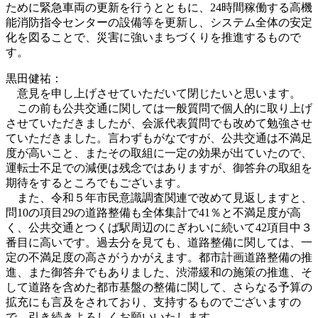
ために緊急車両の更新を行うとともに、24時間稼働する高機
能消防指令センターの設備等を更新し、システム全体の安定
化を図ることで、災害に強いまちづくりを推進するもので
す。
黒田健祐：
意見を申し上げさせていただいて閉じたいと思います。
この前も公共交通に関しては一般質問で個人的に取り上げ
させていただきましたが、会派代表質問でも改めて勉強させ
ていただきました。言わずもがなですが、公共交通は不満足
度が高いこと、またその取組に一定の効果が出ていたので、
運転士不足での減便は残念ではありますが、御答弁の取組を
期待をするところでもございます。
また、令和５年市民意識調査関連で改めて見返しますと、
問10の項目29の道路整備も全体集計で41％と不満足度が高
く、公共交通とつくば駅周辺のにぎわいに続いて42項目中３
番目に高いです。過去分を見ても、道路整備に関しては、一
定の不満足度の高さがうかがえます。都市計画道路整備の推
進、また御答弁でもありました、渋滞緩和の施策の推進、そ
して道路を含めた都市基盤の整備に関して、さらなる予算の
拡充にも言及をされており、支持するものでございますの
で、引き続きよろしくお願いいたします。