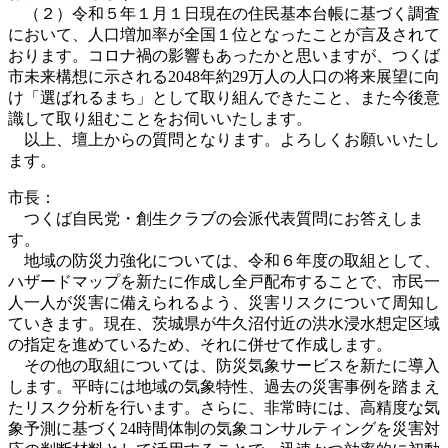
（２）令和５年１月１日現在の住民基本台帳に基づく調査
において、人口増加率が全国１位となったことが言及されて
おります。コロナ禍の影響もあったかと思いますが、つくば
市未来構想に示される2048年約29万人の人口の将来展望に向
け「選ばれるまち」として取り組んできたこと、また今後意
識して取り組むことをお伺いいたします。
以上、壇上からの質問となります。よろしくお願いいたし
ます。
市長：
つくば自民党・創生クラブの会派代表質問にお答えしま
す。
地域の防災力強化については、令和６年度の取組として、
ハザードマップを新たに作成し全戸配布することで、市民一
人一人が災害に備えられるよう、災害リスクについて周知し
ていきます。現在、茨城県が牛久沼付近の洪水浸水想定区域
の指定を進めているため、それに併せて作成します。
その他の取組については、防災気象サービスを新たに導入
します。平時には地域の気象特性、過去の災害事例を踏まえ
たリスク分析を行います。さらに、非常時には、高精度な気
象予測に基づく24時間体制の気象コンサルティングを災害対