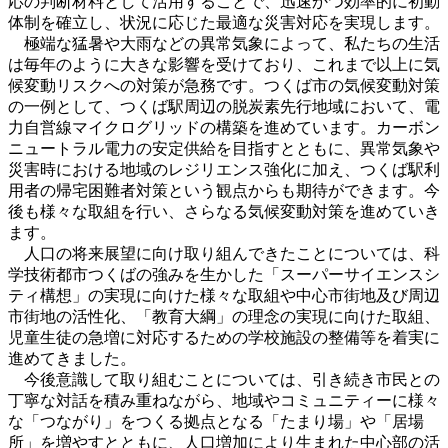
応の判断材料として活用することで、迅速かつ効率的に初動
体制を確立し、状況に応じた最適な災害対応を実現します。
極端な猛暑や大雨などの異常気象によって、私たちの生活
は毎年のように大きな影響を受けており、これまで以上に気
候変動リスクへの対策が急務です。つくば市の気候変動対策
の一例として、つくば駅周辺の脱炭素先行地域において、電
力自営線マイクログリッドの構築を進めています。カーボン
ニュートラル電力の安定供給を目指すとともに、異常気象や
災害時における地域のレジリエンス強化に加え、つくば駅利
用者の帰宅困難者対策という観点からも期待ができます。今
後も様々な取組を行い、さらなる気候変動対策を進めていき
ます。
人口の将来展望に向け取り組んできたことについては、科
学技術都市つくばの強みを生かした「スーパーサイエンスシ
ティ構想」の実現に向けた様々な取組や中心市街地及び周辺
市街地の活性化、「教育大綱」の理念の実現に向けた取組、
児童生徒の急増に対応するための学校施設の整備等を着実に
進めてきました。
今後意識して取り組むことについては、引き続き市民との
丁寧な対話を積み重ねながら、地域やコミュニティーに様々
な「つながり」をつくる拠点となる「たまり場」や「居場
所」を増やすとともに、人口増加により生まれた中心部の活