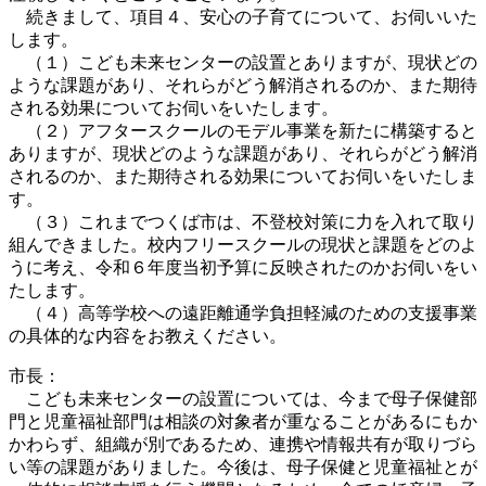
続きまして、項目４、安心の子育てについて、お伺いいた
します。
（１）こども未来センターの設置とありますが、現状どの
ような課題があり、それらがどう解消されるのか、また期待
される効果についてお伺いをいたします。
（２）アフタースクールのモデル事業を新たに構築すると
ありますが、現状どのような課題があり、それらがどう解消
されるのか、また期待される効果についてお伺いをいたしま
す。
（３）これまでつくば市は、不登校対策に力を入れて取り
組んできました。校内フリースクールの現状と課題をどのよ
うに考え、令和６年度当初予算に反映されたのかお伺いをい
たします。
（４）高等学校への遠距離通学負担軽減のための支援事業
の具体的な内容をお教えください。
市長：
こども未来センターの設置については、今まで母子保健部
門と児童福祉部門は相談の対象者が重なることがあるにもか
かわらず、組織が別であるため、連携や情報共有が取りづら
い等の課題がありました。今後は、母子保健と児童福祉とが