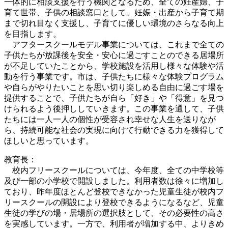
一体的に相談支援を行う機関となるため、全ての妊産婦、子
育て世帯、子供の相談窓口として、妊娠・出産から子育て期
まで切れ目なく支援し、子育てに優しい環境のさらなる向上
を目指します。
アフタースクールモデル事業については、これまで全ての
子供たちが放課後を安全・安心に過ごすことのできる居場所
が不足していたことから、学校施設を活用し様々な体験や活
動を行う事業です。市は、子供たちに様々な体験プログラム
や自らがやりたいことを思い切り楽しめる自由に過ごす場を
提供することで、子供たちが自ら「好き」や「得意」を見つ
けられるよう後押ししていきます。この事業を通して、子供
たちには一人一人の個性が受容され幸せな人生を送りなが
ら、持続可能な社会の実現に向けて行動できる力を獲得して
ほしいと思っています。
教育長：
校内フリースクールについては、今年度、全ての中学校等
及び一部の小学校で開設しました。利用者数は徐々に増加し
ており、昨年度ほとんど登校できなかった児童生徒が校内フ
リースクールの開設により登校できるようになるなど、児童
生徒の学びの場・居場所の選択肢として、その必要性の高さ
を実感しています。一方で、利用者が増加する中、よりきめ