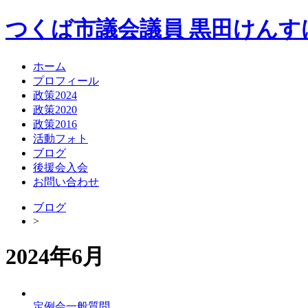
つくば市議会議員
黒田けんす
ホーム
プロフィール
政策2024
政策2020
政策2016
活動フォト
ブログ
後援会入会
お問い合わせ
ブログ
>
2024年6月
定例会一般質問