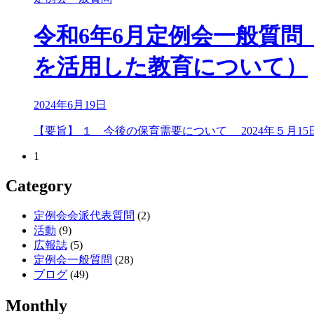
令和6年6月定例会一般質問
を活用した教育について）
2024年6月19日
【要旨】 １ 今後の保育需要について 2024年５月1
1
Category
定例会会派代表質問
(2)
活動
(9)
広報誌
(5)
定例会一般質問
(28)
ブログ
(49)
Monthly