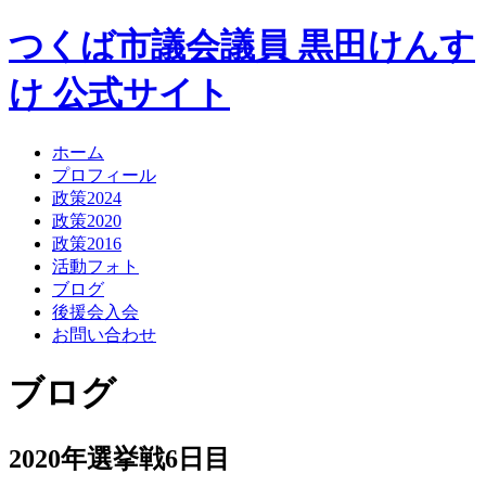
つくば市議会議員
黒田けんす
け
公式サイト
ホーム
プロフィール
政策2024
政策2020
政策2016
活動フォト
ブログ
後援会入会
お問い合わせ
ブログ
2020年選挙戦6日目