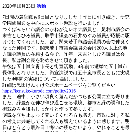
2020年10月23日
活動
7日間の選挙戦も6日目となりました！昨日に引き続き、研究
学園駅周辺を中心にスポット遊説を行いました。
つくばみらい市議会のかねがえレオナ議員と、足利市議会の
末吉としひろ議員、取手市議会の石井めぐみ議員が応援に駆
けつけてくれました。皆、関東若手市議会議員の会で仲良く
なった仲間です。関東若手市議会議員の会は200人以上の地
方議会議員の在籍する会で、昨年、末吉としひろ議員は会
長、私は副会長を務めさせて頂きました。
午後は五十嵐立青市長と街宣活動。4年前の選挙で五十嵐市
長体制となりました。街宣演説では五十嵐市長とともに実現
した4年間の実績についてお話しました。
詳細は黒田けんすけ公式ホームページをご覧ください。
https://kensuke-kuroda.com/policy2016
また、途中、小さい頃良く遊んだかつらぎ公園に立ち寄りま
した。緑豊かな伸び伸び過ごせる環境、都市と緑の調和した
街並みを今後もしっかりと作って参ります。
演説を立ち止まって聞いてくれる方も増え、市政に対する私
の考えに共感してくれる人も増えているように感じます。明
日はとうとう最終日！悔いの残らないよう、やれることを最