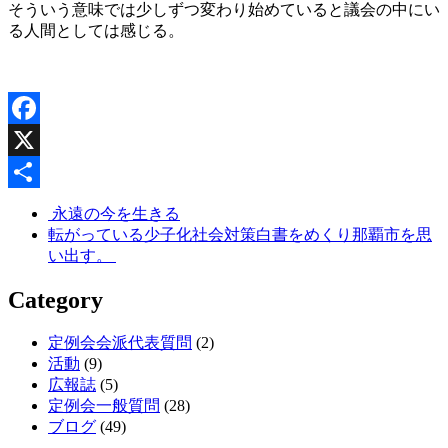
そういう意味では少しずつ変わり始めていると議会の中にい
る人間としては感じる。
Facebook
X
共
永遠の今を生きる
転がっている少子化社会対策白書をめくり那覇市を思
有
い出す。
Category
定例会会派代表質問
(2)
活動
(9)
広報誌
(5)
定例会一般質問
(28)
ブログ
(49)